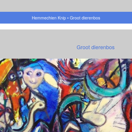
Hemmechien Knip
Groot dierenbos
Groot dierenbos