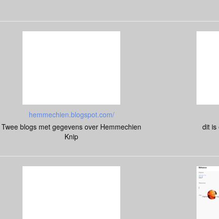
hemmechien.blogspot.com/
Twee blogs met gegevens over Hemmechien
dit i
Knip