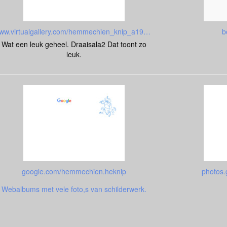
www.virtualgallery.com/hemmechien_knip_a19328/cosa
b
Wat een leuk geheel. Draaisala2 Dat toont zo
leuk.
google.com/hemmechien.heknip
photos.
Webalbums met vele foto,s van schilderwerk.