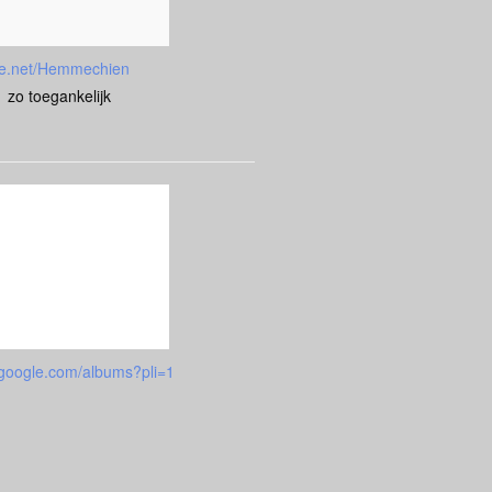
e.net/Hemmechien
zo toegankelijk
google.com/albums?pli=1