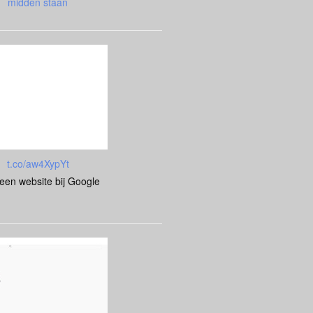
midden staan
t.co/aw4XypYt
s een website bij Google