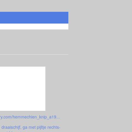
www.virtualgallery.com/hemmechien_knip_a19328/aten
 draaischijf, ga met pijltje rechts-