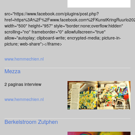
src="https://www.facebook.com/plugins/post.php?
href=https%3A%2F%2Fwww.facebook.com%2FKunstKringRuurlo2
width="500" height="957" style="border:none;overflow:hidden"
scrolling="no" frameborder="0" allowfullscreen="true"
allow="autoplay; clipboard-write; encrypted-media; picture-in-
picture; web-share"></iframe>
www.hemmechien.nl
Mezza
2 paginas interview
www.hemmechien.nl
Berkelstroom Zutphen