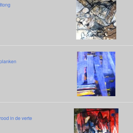
dtong
 planken
rood in de verte