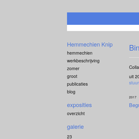
Hemmechien Knip
Bi
hemmechien
werkbeschrijving
Coll
zomer
groot
uit 
stuur
publicaties
blog
2017
exposities
Beg
overzicht
galerie
23