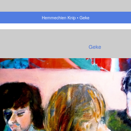
Hemmechien Knip
Geke
Geke