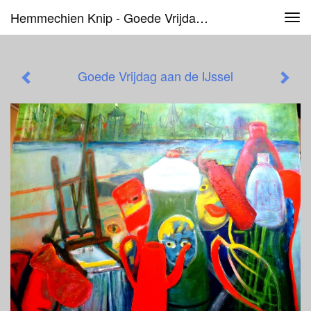
Hemmechien Knip - Goede Vrijdag Aan De IJssel
Tog
navi
Goede Vrijdag aan de IJssel