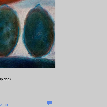
 Op doek
to