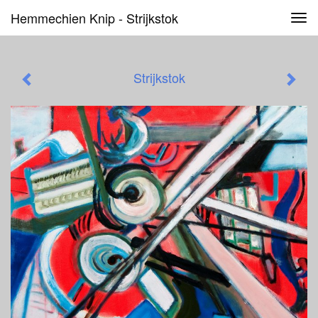
Hemmechien Knip - Strijkstok
Tog
navi
Strijkstok