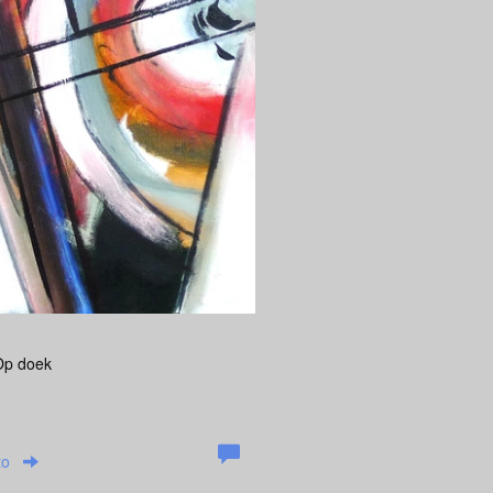
 Op doek
to