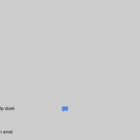
g
 Op doek
en smal