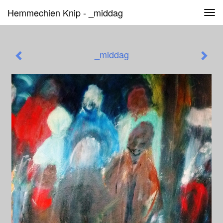
Hemmechien Knip - _middag
Tog
navi
_middag